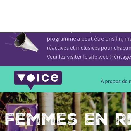
Voice.Global
LE PROGRAMME VOICE A OFFICIE
website
Ce site web, en tant que principal
N'hésitez pas à le parcourir et à 
programme a peut-être pris fin, ma
réactives et inclusives pour chacu
Veuillez visiter le site web Hérit
Main
À propos de 
Navigation
Femmes en r