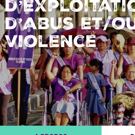
d’exploitati
d’abus et/o
violence