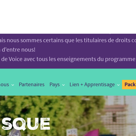
LLEMENT PRIS FIN LE 31 DÉCEMBRE 2024.
 dépôt public d'informations, d'outils et de références
vous remémorer le travail de nos formidables partenair
is nous sommes certains que les titulaires de droits c
n d'entre nous!
age de Voice avec tous les enseignements du programme
Pac
nous
Partenaires
Pays
Lien + Apprentisage
isque