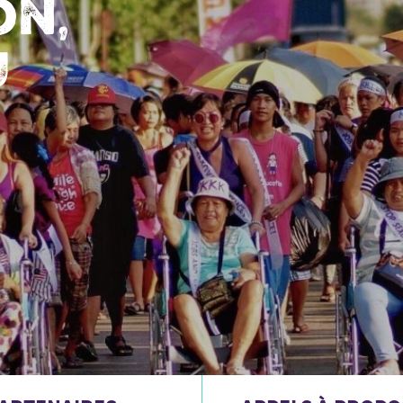
on,
u