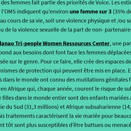
s des femmes fait partie des priorités de Voice. Les es
une femme sur 3
r l’OMS indiquent qu’environ
(35% de
au cours de sa vie, soit une violence physique et /ou se
u de la violence sexuelle de la part de non- partenaire
anao Tri-people Women Ressources Center
, une pa
ond aux besoins dont font face les femmes déplacées 
ée sur le genre. Pour ce faire, elle crée des espaces de
nismes de protection qui peuvent être mis en place. E
es dans le monde ont connu des mutilations génitales 
es en Afrique qui, chaque année, courent le risque de su
e filles dans le monde entier sont des enfants mariées 
e du Sud (31,3 millions) et Afrique subsaharienne (14,
is traitements caractérisent la vie mariée pour beaucou
t tôt sont plus susceptibles d’être battues ou menacé