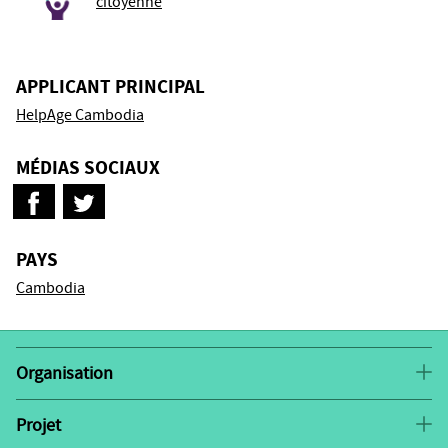
citoyenne
APPLICANT PRINCIPAL
HelpAge Cambodia
MÉDIAS SOCIAUX
PAYS
Cambodia
Organisation
HelpAge Cambodia
est la principale Agence du
Cambodge sur le vieillissement et travaille avec les
Projet