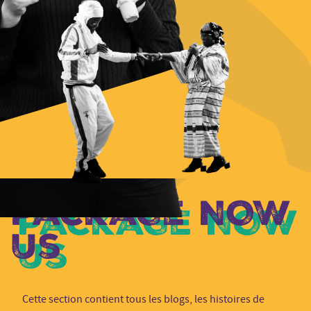
Package NOW
Us
Cette section contient tous les blogs, les histoires de