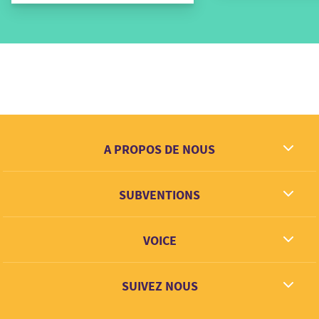
A PROPOS DE NOUS
Ce que nous rêvons
SUBVENTIONS
Contact
Partenaires
VOICE
Lien + Apprentisage
SUIVEZ NOUS
Facebook