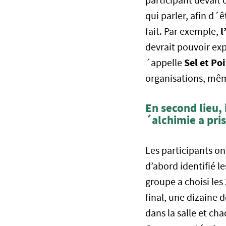
participant devait 
qui parler, afin d´ê
l
fait. Par exemple,
devrait pouvoir expl
Sel et Po
´appelle
organisations, même
En second lieu,
´alchimie a pri
Les participants o
d’abord identifié le
groupe a choisi les
final, une dizaine d
dans la salle et cha