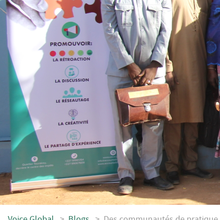
Voice.Global
>
Blogs
>
Des communautés de pratique p