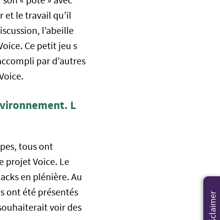
r son « pote » avec
et le travail qu’il
scussion, l’abeille
oice. Ce petit jeu s
 accompli par d’autres
Voice.
environnement. L
pes, tous ont
e projet Voice. Le
backs en plénière. Au
Ils ont été présentés
Disclaimer
 souhaiterait voir des