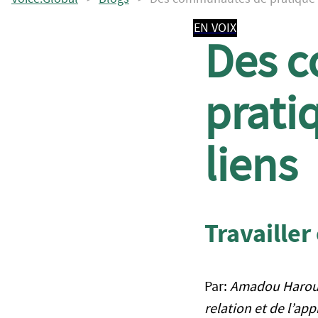
EN VOIX
Des 
prati
liens
Travailler
Par:
Amadou Harouna
relation et de l’ap