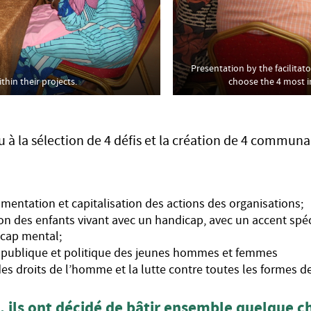
Presentation by the facilitat
thin their projects.
choose the 4 most i
u à la sélection de 4 défis et la création de 4 commun
ocumentation et capitalisation des actions des organisations;
tion des enfants vivant avec un handicap, avec un accent spéc
icap mental;
on publique et politique des jeunes hommes et femmes
des droits de l’homme et la lutte contre toutes les formes d
t, ils ont décidé de bâtir ensemble quelque c