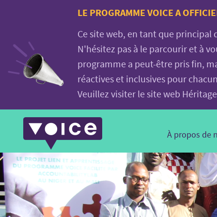
Voice.Global
LE PROGRAMME VOICE A OFFICIE
website
Ce site web, en tant que principal
N'hésitez pas à le parcourir et à 
programme a peut-être pris fin, ma
réactives et inclusives pour chacu
Veuillez visiter le site web Hérit
Main
À propos de 
Navigation