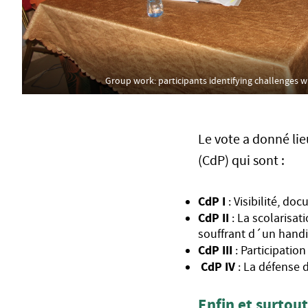
Group work: participants identifying challenges wi
Le vote a donné lie
(CdP) qui sont :
CdP I
: Visibilité, d
CdP II
: La scolarisa
souffrant d´un hand
CdP III
: Participati
CdP IV
: La défense 
Enfin et surtou