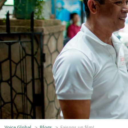
Voice.Global
>
Blogs
>
Faisons un film!