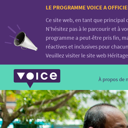
Voice.Global
LE PROGRAMME VOICE A OFFICIE
website
Ce site web, en tant que principal
N'hésitez pas à le parcourir et à 
programme a peut-être pris fin, ma
réactives et inclusives pour chacu
Veuillez visiter le site web Hérit
Main
À propos de 
Navigation