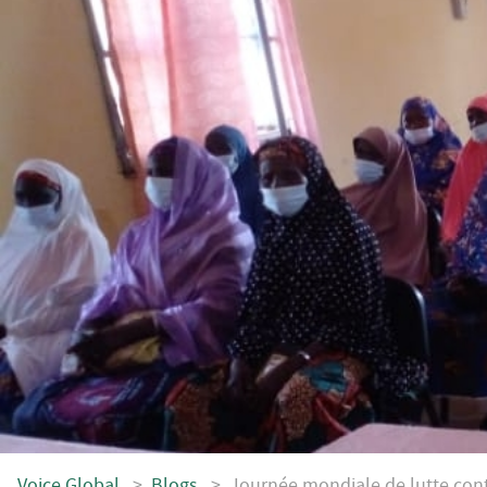
Voice.Global
>
Blogs
>
Journée mondiale de lutte cont