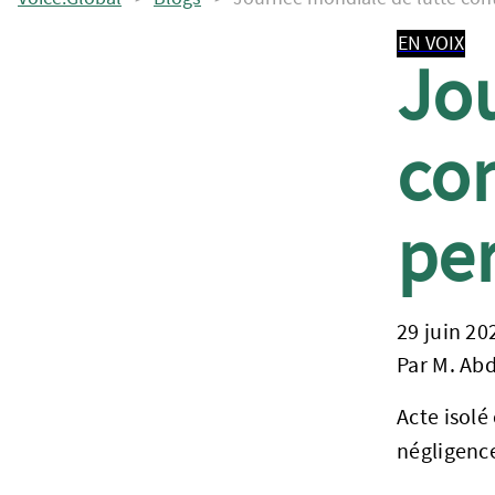
EN VOIX
Jo
con
per
29 juin 20
Par M. Ab
Acte isolé
négligenc