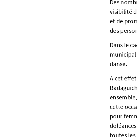
Des nombr
visibilité
et de prom
des perso
Dans le c
municipale
danse.
A cet effe
Badaguichi
ensemble, 
cette occa
pour femm
doléances 
toutes les