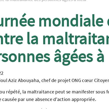
urnée mondiale d
tre la maltraita
sonnes âgées à I
22
doul Aziz Abouyaha, chef de projet ONG cœur Citoye
 ou répété, la maltraitance peut se manifester sous 
e causée par une absence d’action appropriée.