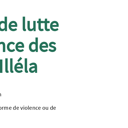
e lutte
nce des
lléla
n
forme de violence ou de