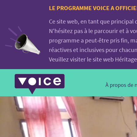
Voice.Global
LE PROGRAMME VOICE A OFFICIE
website
Ce site web, en tant que principal
N'hésitez pas à le parcourir et à 
programme a peut-être pris fin, ma
réactives et inclusives pour chacu
Veuillez visiter le site web Hérit
Main
À propos de 
Navigation