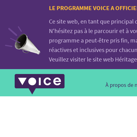
Voice.Global
LE PROGRAMME VOICE A OFFICIE
website
Ce site web, en tant que principal
N'hésitez pas à le parcourir et à 
programme a peut-être pris fin, ma
réactives et inclusives pour chacu
Veuillez visiter le site web Hérit
Main
À propos de 
Navigation