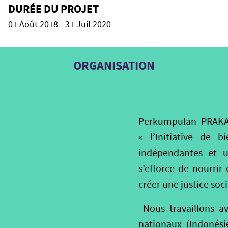
DURÉE DU PROJET
01 Août 2018 - 31 Juil 2020
ORGANISATION
Perkumpulan PRAKAR
« l’Initiative de 
indépendantes et u
s’efforce de nourrir 
créer une justice soc
Nous travaillons av
nationaux (Indonésie