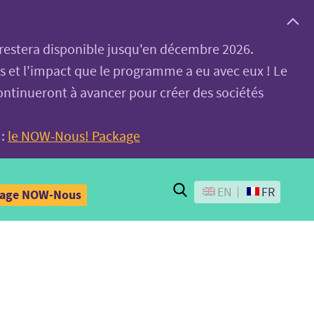
, restera disponible jusqu'en décembre 2026.
es et l'impact que le programme a eu avec eux ! Le
ontinueront à avancer pour créer des sociétés
 :
le NOW-Nous! Package
Search
EN
FR
kage NOW-Nous