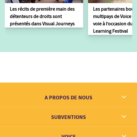
Les récits de première main des
Les partenaires bour
détenteurs de droits sont
multipays de Voice tr
présentés dans Visual Journeys
voie à l’occasion du 
Learning Festival
A PROPOS DE NOUS
Ce que nous rêvons
SUBVENTIONS
Contact
Partenaires
VOICE