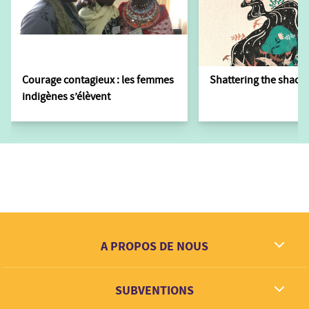
Courage contagieux : les femmes
Shattering the shackl
indigènes s’élèvent
A PROPOS DE NOUS
Ce que nous rêvons
SUBVENTIONS
Contact