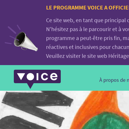
Voice.Global
LE PROGRAMME VOICE A OFFICIE
website
Ce site web, en tant que principal
N'hésitez pas à le parcourir et à 
programme a peut-être pris fin, ma
réactives et inclusives pour chacu
Veuillez visiter le site web Hérit
Main
À propos de 
Navigation