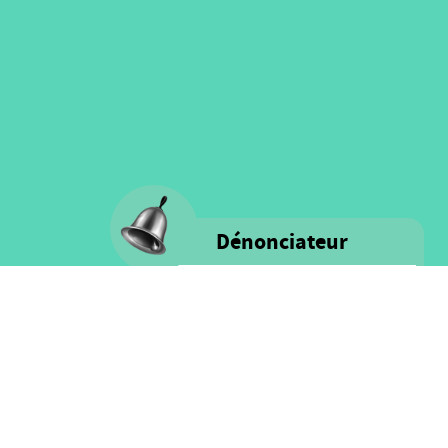
Dénonciateur
Voice s'engage à fournir un milieu
rassurant remplis d'intégrité et de
respect pour TOUS les personnes
ainsi que pour les ressources
financières.
Cliquez ici pour plus
d'information sur notre politique
et le processus de denonciation