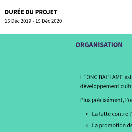
DURÉE DU PROJET
15 Déc 2019 - 15 Déc 2020
ORGANISATION
L´ONG BAL’LAME est u
développement cultur
Plus précisément, l’o
La lutte contre l
La promotion de