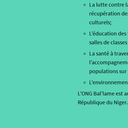
La lutte contre l
récupération des
culturels;
L’éducation des f
salles de classe
La santé à traver
l’accompagnemen
populations sur 
L’environnement à
L’ONG Bal’lame est au
République du Niger.