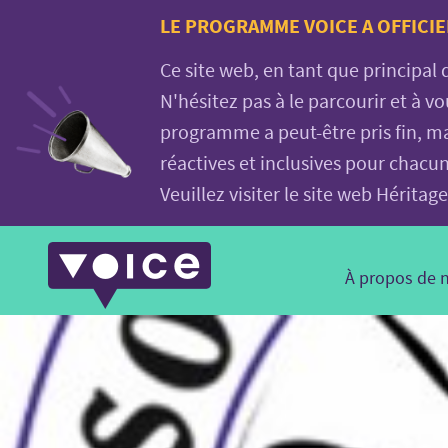
Voice.Global
LE PROGRAMME VOICE A OFFICIE
website
Ce site web, en tant que principal
N'hésitez pas à le parcourir et à 
programme a peut-être pris fin, ma
réactives et inclusives pour chacu
Veuillez visiter le site web Hérit
Main
À propos de 
Navigation