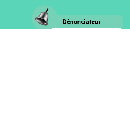
Dénonciateur
Voice s'engage à fournir un milieu
rassurant remplis d'intégrité et de
respect pour TOUS les personnes
ainsi que pour les ressources
financières.
Cliquez ici pour plus
d'information sur notre politique
et le processus de denonciation
SUIVEZ NOUS