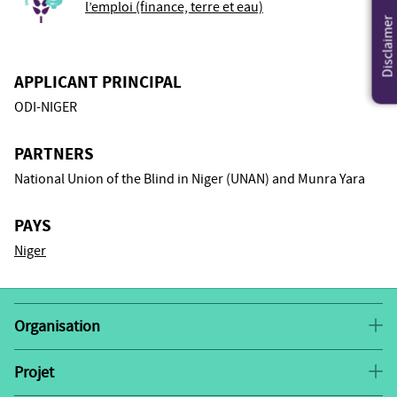
l’emploi (finance, terre et eau)
Disclaimer
APPLICANT PRINCIPAL
ODI-NIGER
PARTNERS
National Union of the Blind in Niger (UNAN) and Munra Yara
PAYS
Niger
Organisation
The ODI-NIGER Consortium works mainly on
community-based rehabilitation projects for the blind
Projet
The project aims to fight against self-stigma, stigma
and other disabled people in Niger, alongside State