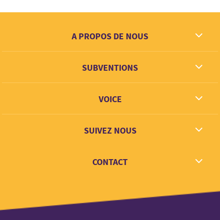
A PROPOS DE NOUS
Ce que nous rêvons
SUBVENTIONS
Contact
Partenaires
VOICE
Lien + Apprentisage
SUIVEZ NOUS
Facebook
CONTACT
Twitter
Instagram
hello@voice.global
LinkedIn
Youtube