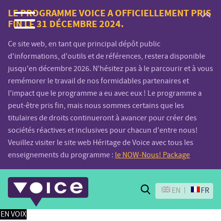
Voice.Global
LE PROGRAMME VOICE A OFFICIELLEMENT PRIS
FIN LE 31 DÉCEMBRE 2024.
website
Ce site web, en tant que principal dépôt public
d'informations, d'outils et de références, restera disponible
jusqu'en décembre 2026. N'hésitez pas à le parcourir et à vous
remémorer le travail de nos formidables partenaires et
l'impact que le programme a eu avec eux ! Le programme a
peut-être pris fin, mais nous sommes certains que les
titulaires de droits continueront à avancer pour créer des
sociétés réactives et inclusives pour chacun d'entre nous!
Veuillez visiter le site web Héritage de Voice avec tous les
enseignements du programme :
le NOW-Nous! Package
Search
EN
FR
EN VOIX