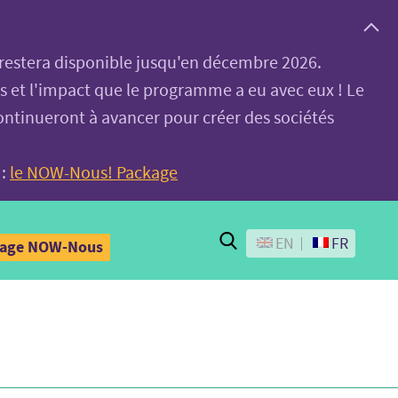
, restera disponible jusqu'en décembre 2026.
es et l'impact que le programme a eu avec eux ! Le
ontinueront à avancer pour créer des sociétés
 :
le NOW-Nous! Package
Search
EN
FR
kage NOW-Nous