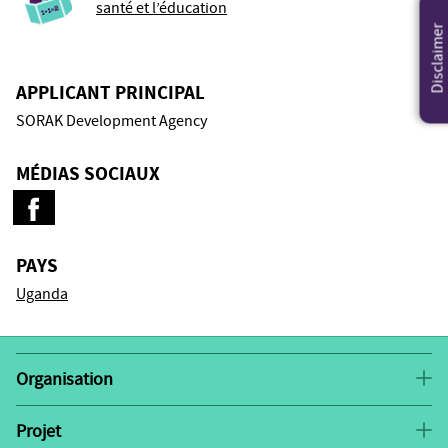
santé et l’éducation
Disclaimer
APPLICANT PRINCIPAL
SORAK Development Agency
MÉDIAS SOCIAUX
PAYS
Uganda
Organisation
SORAK Development Agency
La
est une ONG locale
enregistrée en Ouganda. La naissance de l’organisation
Projet