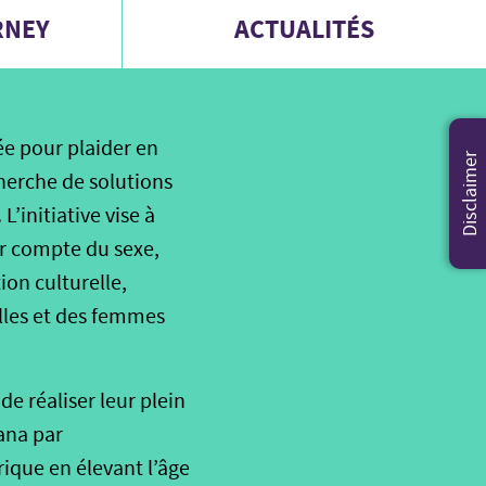
RNEY
ACTUALITÉS
ée pour plaider en
Disclaimer
cherche de solutions
L’initiative vise à
ir compte du sexe,
ion culturelle,
filles et des femmes
de réaliser leur plein
hana par
ique en élevant l’âge