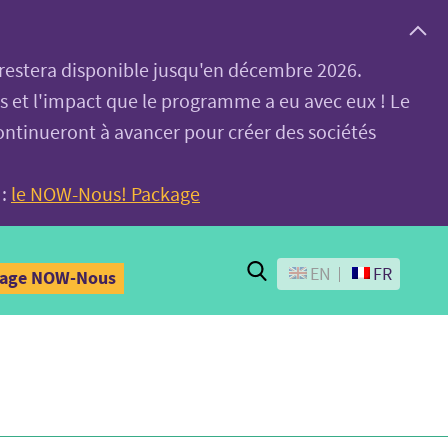
, restera disponible jusqu'en décembre 2026.
es et l'impact que le programme a eu avec eux ! Le
ontinueront à avancer pour créer des sociétés
 :
le NOW-Nous! Package
Search
EN
FR
kage NOW-Nous