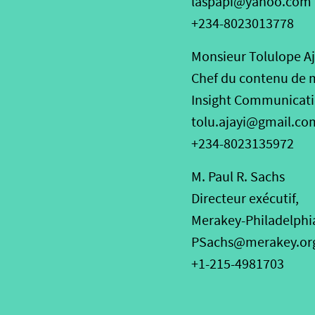
laspapi@yahoo.com
+234-8023013778
Monsieur Tolulope Aj
Chef du contenu de 
Insight Communicati
tolu.ajayi@gmail.co
+234-8023135972
M. Paul R. Sachs
Directeur exécutif,
Merakey-Philadelphi
PSachs@merakey.or
+1-215-4981703