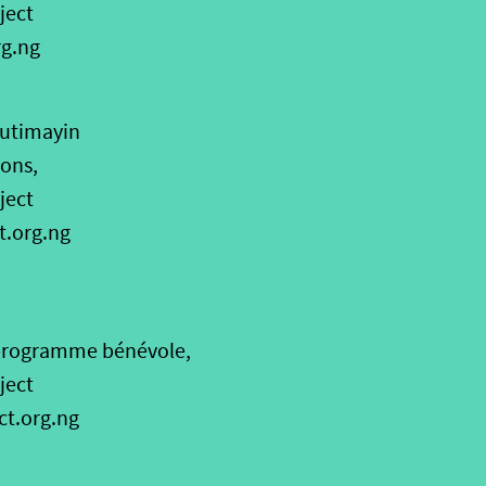
ject
rg.ng
utimayin
ions,
ject
t.org.ng
programme bénévole,
ject
t.org.ng