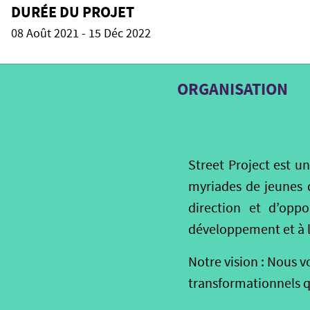
DURÉE DU PROJET
08 Août 2021 - 15 Déc 2022
ORGANISATION
Street Project est u
myriades de jeunes q
direction et d’opp
développement et à le
Notre vision : Nous
transformationnels qu