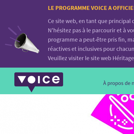
Voice.Global
LE PROGRAMME VOICE A OFFICIE
website
Ce site web, en tant que principal
N'hésitez pas à le parcourir et à 
programme a peut-être pris fin, ma
réactives et inclusives pour chacu
Veuillez visiter le site web Hérit
Main
À propos de 
Navigation