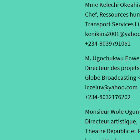
Mme Kelechi Okeahi
Chef, Ressources hu
Transport Services L
kenikins2001@yaho
+234-8039791051
M. Ugochukwu Enwer
Directeur des projets
Globe Broadcasting 
iczeluv@yahoo.com
+234-8032176202
Monsieur Wole Ogun
Directeur artistique,
Theatre Republic et