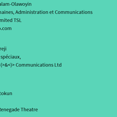
alam-Olawoyin
maines, Administration et Communications
imited TSL
o.com
eji
 spéciaux,
<(>&<)> Communications Ltd
tokun
 Renegade Theatre