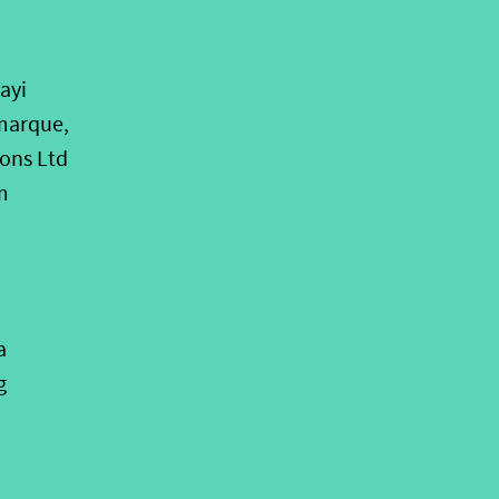
ayi
marque,
ons Ltd
m
a
g