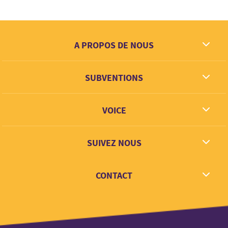
A PROPOS DE NOUS
Ce que nous rêvons
SUBVENTIONS
Contact
Partenaires
VOICE
Lien + Apprentisage
SUIVEZ NOUS
Facebook
CONTACT
Twitter
Instagram
hello@voice.global
LinkedIn
Youtube