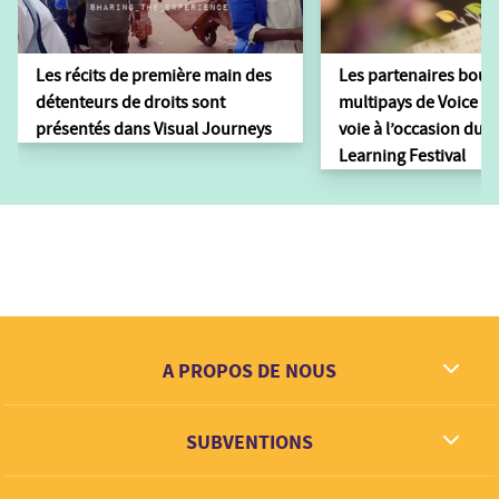
Les récits de première main des
Les partenaires bour
détenteurs de droits sont
multipays de Voice tr
présentés dans Visual Journeys
voie à l’occasion du 
Learning Festival
A PROPOS DE NOUS
Ce que nous rêvons
SUBVENTIONS
Contact
Partenaires