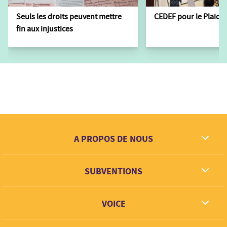
Seuls les droits peuvent mettre
CEDEF pour le Plaido
fin aux injustices
A PROPOS DE NOUS
Ce que nous rêvons
SUBVENTIONS
Contact
Partenaires
VOICE
Lien + Apprentisage