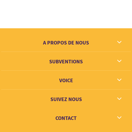
A PROPOS DE NOUS
Ce que nous rêvons
SUBVENTIONS
Contact
Partenaires
VOICE
Lien + Apprentisage
SUIVEZ NOUS
Facebook
CONTACT
Twitter
Instagram
hello@voice.global