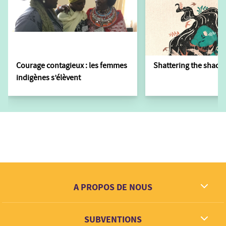
Courage contagieux : les femmes
Shattering the shackl
indigènes s’élèvent
A PROPOS DE NOUS
Ce que nous rêvons
SUBVENTIONS
Contact