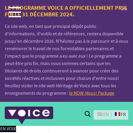
Voice.Global
LE PROGRAMME VOICE A OFFICIELLEMENT PRIS
FIN LE 31 DÉCEMBRE 2024.
website
Ce site web, en tant que principal dépôt public
d'informations, d'outils et de références, restera disponible
jusqu'en décembre 2026. N'hésitez pas à le parcourir et à vous
remémorer le travail de nos formidables partenaires et
l'impact que le programme a eu avec eux ! Le programme a
peut-être pris fin, mais nous sommes certains que les
titulaires de droits continueront à avancer pour créer des
sociétés réactives et inclusives pour chacun d'entre nous!
Veuillez visiter le site web Héritage de Voice avec tous les
enseignements du programme :
le NOW-Nous! Package
Search
EN
FR
EN VOIX