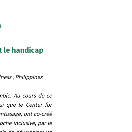
e
t le handicap
dness
,
Philippines
mble. Au cours de ce
si que le Center for
ntissage, ont co-créé
che inclusive, par le