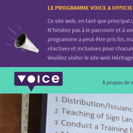
Voice.Global
LE PROGRAMME VOICE A OFFICIE
website
Ce site web, en tant que principal
N'hésitez pas à le parcourir et à 
programme a peut-être pris fin, ma
réactives et inclusives pour chacu
Veuillez visiter le site web Hérit
Main
À propos de 
Navigation