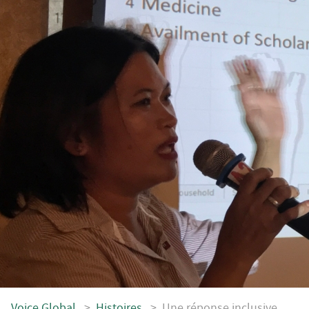
Voice.Global
>
Histoires
>
Une réponse inclusive