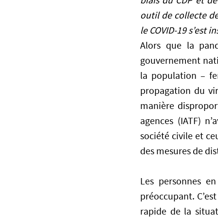
biais du CDP et d
outil de collecte 
le COVID-19 s’est in
Alors que la pan
gouvernement natio
la population – fe
propagation du vir
manière disproport
agences (IATF) n’
société civile et c
des mesures de dis
Les personnes en
préoccupant. C’est
rapide de la situ