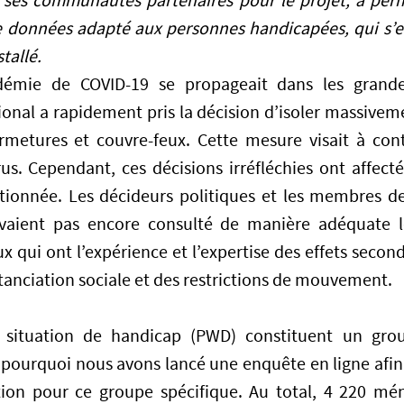
e ses communautés partenaires pour le projet, a per
de données adapté aux personnes handicapées, qui s’es
stallé.
démie de COVID-19 se propageait dans les grandes
nal a rapidement pris la décision d’isoler massivem
rmetures et couvre-feux. Cette mesure visait à cont
us. Cependant, ces décisions irréfléchies ont affect
ionnée. Les décideurs politiques et les membres de 
avaient pas encore consulté de manière adéquate 
eux qui ont l’expérience et l’expertise des effets seco
tanciation sociale et des restrictions de mouvement.
 situation de handicap (PWD) constituent un grou
 pourquoi nous avons lancé une enquête en ligne afin
ation pour ce groupe spécifique. Au total, 4 220 m