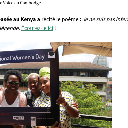
de Voice au Cambodge
basée au Kenya a
récité le poème :
Je ne suis pas infer
 légende
.
Écoutez-le ici
!