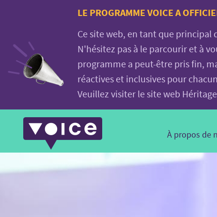
Voice.Global
LE PROGRAMME VOICE A OFFICIE
website
Ce site web, en tant que principal
N'hésitez pas à le parcourir et à 
programme a peut-être pris fin, ma
réactives et inclusives pour chacu
Veuillez visiter le site web Hérit
Main
À propos de 
Navigation