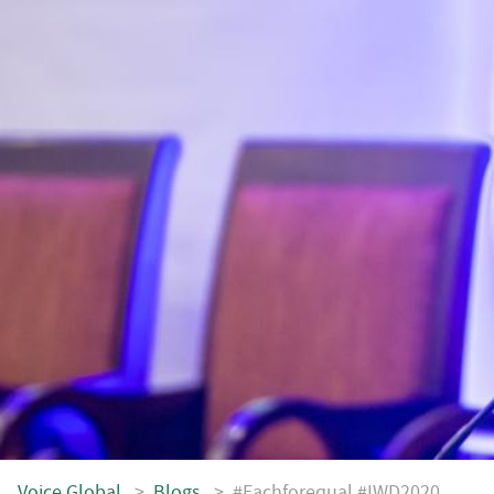
Voice.Global
>
Blogs
>
#Eachforequal #IWD2020