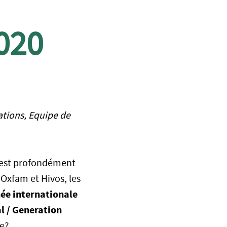
020
ations, Equipe de
, est profondément
 Oxfam et Hivos, les
ée internationale
l / Generation
me?