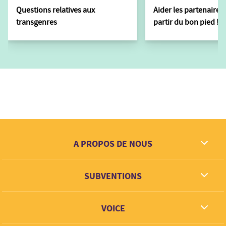
Questions relatives aux
Aider les partenaires 
transgenres
partir du bon pied !
A PROPOS DE NOUS
Ce que nous rêvons
SUBVENTIONS
Contact
Partenaires
VOICE