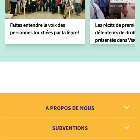
Faites entendre la voix des
Les récits de premièr
personnes touchées par la lèpre!
détenteurs de droits 
présentés dans Visua
A PROPOS DE NOUS
Ce que nous rêvons
SUBVENTIONS
Contact