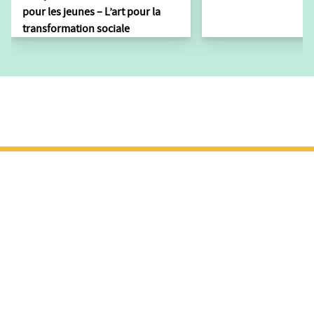
pour les jeunes – L’art pour la
transformation sociale
A PROPOS DE NOUS
Ce que nous rêvons
SUBVENTIONS
Contact
Partenaires
VOICE
Lien + Apprentisage