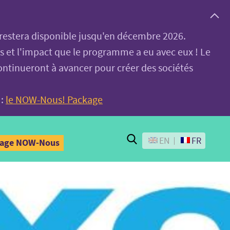
, restera disponible jusqu'en décembre 2026.
es et l'impact que le programme a eu avec eux ! Le
ontinueront à avancer pour créer des sociétés
 :
le NOW-Nous! Package
Search
EN
FR
kage NOW-Nous