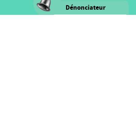
Dénonciateur
Voice s'engage à fournir un milieu
rassurant remplis d'intégrité et de
respect pour TOUS les personnes
ainsi que pour les ressources
financières.
Cliquez ici pour plus
d'information sur notre politique
et le processus de denonciation
SUIVEZ NOUS
ge
Facebook
Twitter