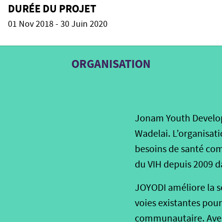
DURÉE DU PROJET
01 Nov 2018 - 30 Juin 2020
ORGANISATION
Jonam Youth Developm
Wadelai. L’organisati
besoins de santé com
du VIH depuis 2009 d
JOYODI améliore la se
voies existantes pou
communautaire. Avec 