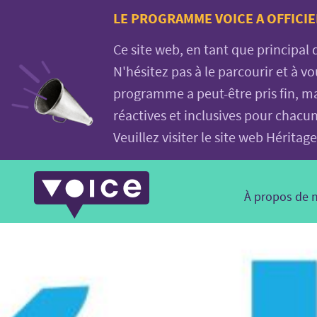
Voice.Global
LE PROGRAMME VOICE A OFFICIE
website
Ce site web, en tant que principal
N'hésitez pas à le parcourir et à 
programme a peut-être pris fin, ma
réactives et inclusives pour chacu
Veuillez visiter le site web Hérit
Main
À propos de 
Navigation