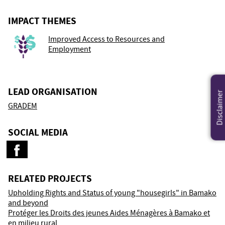
IMPACT THEMES
Improved Access to Resources and
Employment
LEAD ORGANISATION
Disclaimer
GRADEM
SOCIAL MEDIA
RELATED PROJECTS
Upholding Rights and Status of young "housegirls" in Bamako
and beyond
Protéger les Droits des jeunes Aides Ménagères à Bamako et
en milieu rural