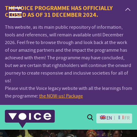
Voice.Global
THE VOICE PROGRAMME HAS OFFICIALLY
CLOSED AS OF 31 DECEMBER 2024.
website
This website, as its main public repository of information,
tools and references, will remain available until December
2026. Feel free to browse through and look back at the work
of our amazing partners and the impact the programme has
achieved with them! The programme may have concluded,
but we are certain that rightsholders will continue the onward
journey to create responsive and inclusive societies for all of
us!
Please visit the Voice legacy website with all the learnings from
the programme:
the NOW-us! Package
Search
EN
FR