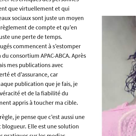
nt que virtuellement et qui
eaux sociaux sont juste un moyen
e règlement de compte et qu’en
juste une perte de temps.
éjugés commencent à s’estomper
on du consortium APAC-ABCA. Après
sais mes publications avec
erté et d’assurance, car
que publication que je fais, je
éracité et de la fiabilité du
ment appris à toucher ma cible.
règle, je pense que c’est aussi une
 blogueur. Elle est une solution
s pratiques sur les medias