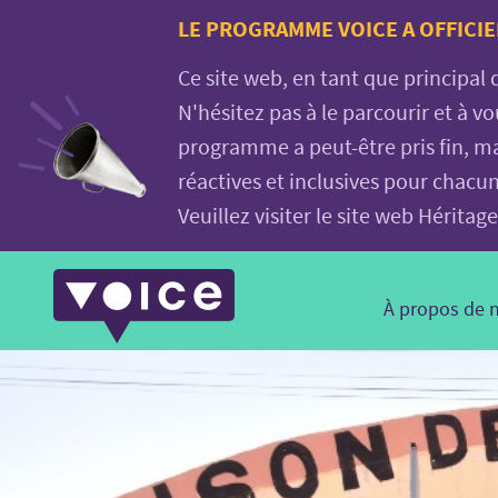
Voice.Global
LE PROGRAMME VOICE A OFFICIE
website
Ce site web, en tant que principal
N'hésitez pas à le parcourir et à 
programme a peut-être pris fin, ma
réactives et inclusives pour chacu
Veuillez visiter le site web Hérit
Main
À propos de 
Navigation