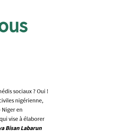
ous
médis sociaux ? Oui !
civiles nigérienne,
 Niger en
ui vise à élaborer
iya Bisan Labarun