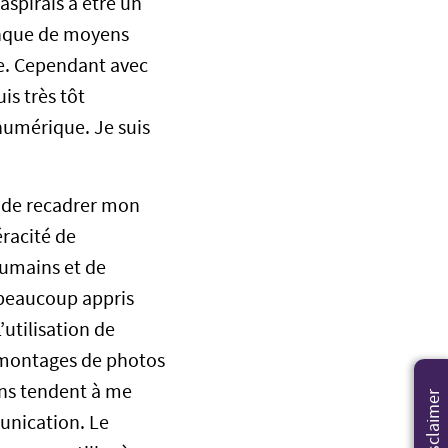
aspirais à être un
anque de moyens
êve. Cependant avec
s très tôt
 numérique. Je suis
 de recadrer mon
véracité de
humains et de
 beaucoup appris
utilisation de
s montages de photos
ons tendent à me
Disclaimer
unication. Le