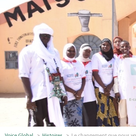
Voice.Global
>
Histoires
>
Le changement que nous vo