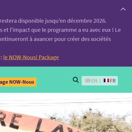
, restera disponible jusqu'en décembre 2026.
es et l'impact que le programme a eu avec eux ! Le
ontinueront à avancer pour créer des sociétés
 :
le NOW-Nous! Package
Search
EN
FR
kage NOW-Nous