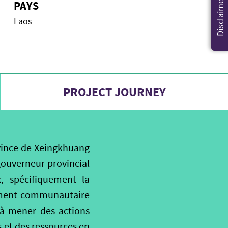
Disclaimer
PAYS
Laos
PROJECT JOURNEY
ovince de Xeingkhuang
 gouverneur provincial
x, spécifiquement la
pement communautaire
à mener des actions
s et des ressources en