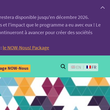
, restera disponible jusqu'en décembre 2026.
es et l'impact que le programme a eu avec eux ! Le
ontinueront à avancer pour créer des sociétés
 :
le NOW-Nous! Package
Search
EN
FR
kage NOW-Nous