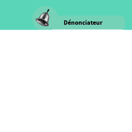
Dénonciateur
Voice s'engage à fournir un milieu
rassurant remplis d'intégrité et de
respect pour TOUS les personnes
ainsi que pour les ressources
financières.
Cliquez ici pour plus
d'information sur notre politique
et le processus de denonciation
SUIVEZ NOUS