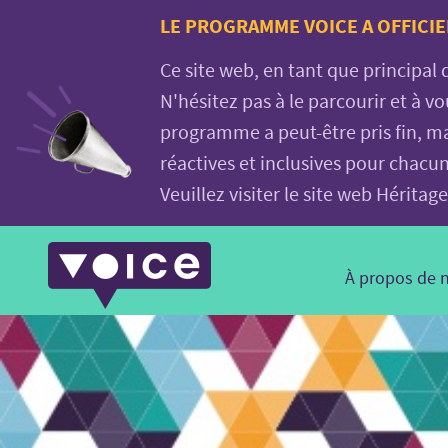
Voice.Global
LE PROGRAMME VOICE A OFFICIE
website
Ce site web, en tant que principal
N'hésitez pas à le parcourir et à 
programme a peut-être pris fin, ma
réactives et inclusives pour chacu
Veuillez visiter le site web Hérit
Main
À propos de 
Navigation