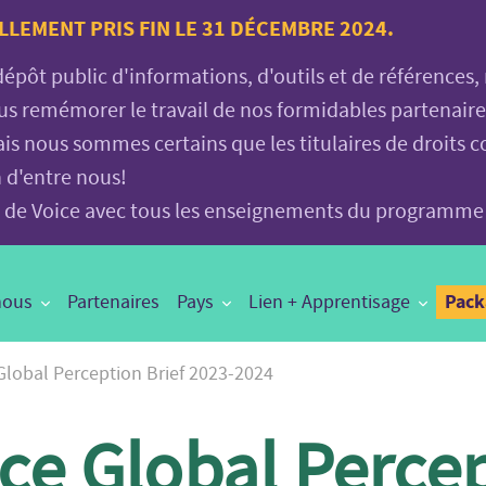
LLEMENT PRIS FIN LE 31 DÉCEMBRE 2024.
 dépôt public d'informations, d'outils et de références
vous remémorer le travail de nos formidables partenair
is nous sommes certains que les titulaires de droits c
n d'entre nous!
age de Voice avec tous les enseignements du programme
Pac
nous
Partenaires
Pays
Lien + Apprentisage
Global Perception Brief 2023-2024
ce Global Perce