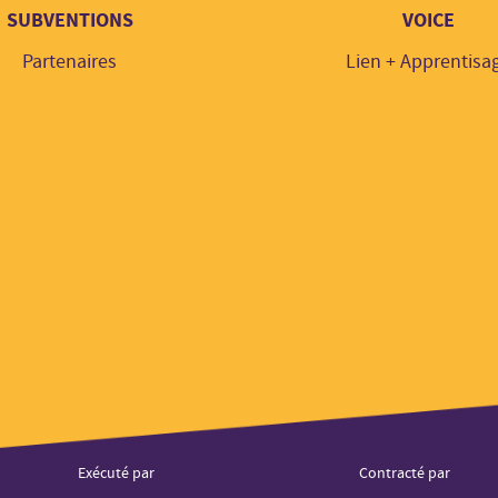
SUBVENTIONS
VOICE
Partenaires
Lien + Apprentisa
os
Exécuté par
Contracté par
enaires