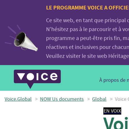
Voice.Global
LE PROGRAMME VOICE A OFFICIE
website
Ce site web, en tant que principal
N'hésitez pas à le parcourir et à 
programme a peut-être pris fin, ma
réactives et inclusives pour chacu
Veuillez visiter le site web Hérit
Main
À propos de 
Navigation
Voice.Global
>
NOW Us documents
>
Global
>
Voice 
EN VOIX
Voi