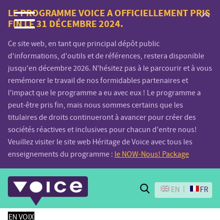
Voice.Global
LE PROGRAMME VOICE A OFFICIELLEMENT PRIS
FIN LE 31 DÉCEMBRE 2024.
website
Ce site web, en tant que principal dépôt public
d'informations, d'outils et de références, restera disponible
jusqu'en décembre 2026. N'hésitez pas à le parcourir et à vous
remémorer le travail de nos formidables partenaires et
l'impact que le programme a eu avec eux ! Le programme a
peut-être pris fin, mais nous sommes certains que les
titulaires de droits continueront à avancer pour créer des
sociétés réactives et inclusives pour chacun d'entre nous!
Veuillez visiter le site web Héritage de Voice avec tous les
enseignements du programme :
le NOW-Nous! Package
Search
EN
FR
EN VOIX