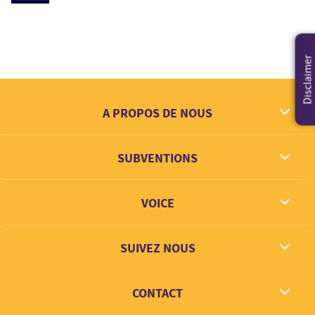
Disclaimer
A PROPOS DE NOUS
Ce que nous rêvons
SUBVENTIONS
Contact
Partenaires
VOICE
Lien + Apprentisage
SUIVEZ NOUS
Facebook
CONTACT
Twitter