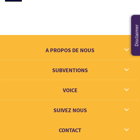
Disclaimer
A PROPOS DE NOUS
Ce que nous rêvons
SUBVENTIONS
Contact
Partenaires
VOICE
Lien + Apprentisage
SUIVEZ NOUS
Facebook
CONTACT
Twitter