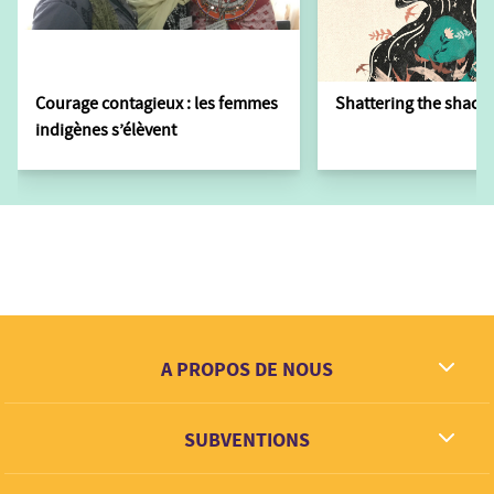
Courage contagieux : les femmes
Shattering the shackl
indigènes s’élèvent
A PROPOS DE NOUS
Ce que nous rêvons
SUBVENTIONS
Contact
Partenaires