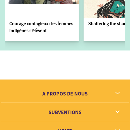
Courage contagieux : les femmes
Shattering the shackl
indigènes s’élèvent
A PROPOS DE NOUS
Ce que nous rêvons
SUBVENTIONS
Contact
Partenaires