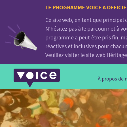
Voice.Global
LE PROGRAMME VOICE A OFFICIE
website
Ce site web, en tant que principal
N'hésitez pas à le parcourir et à 
programme a peut-être pris fin, ma
réactives et inclusives pour chacu
Veuillez visiter le site web Hérit
Main
À propos de 
Navigation