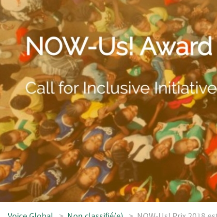
Voice.Global
>
Non classifié(e)
>
NOW-Us! Prix 2018 es