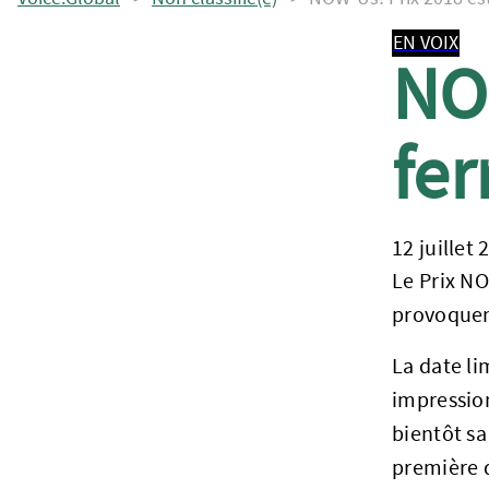
EN VOIX
NOW
fe
12 juillet 
Le Prix NO
provoquent
La date l
impressio
bientôt sa
première q