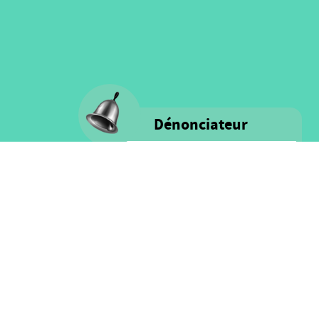
Dénonciateur
Voice s'engage à fournir un milieu
rassurant remplis d'intégrité et de
respect pour TOUS les personnes
ainsi que pour les ressources
financières.
Cliquez ici pour plus
d'information sur notre politique
et le processus de denonciation