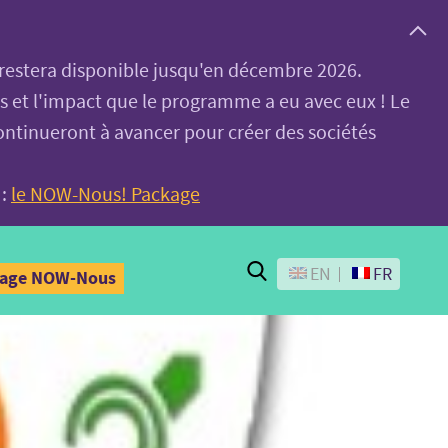
, restera disponible jusqu'en décembre 2026.
es et l'impact que le programme a eu avec eux ! Le
ontinueront à avancer pour créer des sociétés
 :
le NOW-Nous! Package
Search
EN
FR
kage NOW-Nous