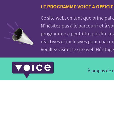
Voice.Global
LE PROGRAMME VOICE A OFFICIE
website
Ce site web, en tant que principal
N'hésitez pas à le parcourir et à 
programme a peut-être pris fin, ma
réactives et inclusives pour chacu
Veuillez visiter le site web Hérit
Main
À propos de 
Navigation