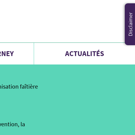
Disclaimer
RNEY
ACTUALITÉS
sation faîtière
vention, la